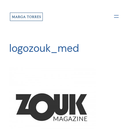
Saltar
al
contenido
logozouk_med