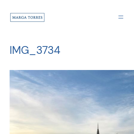
Saltar
al
contenido
IMG_3734