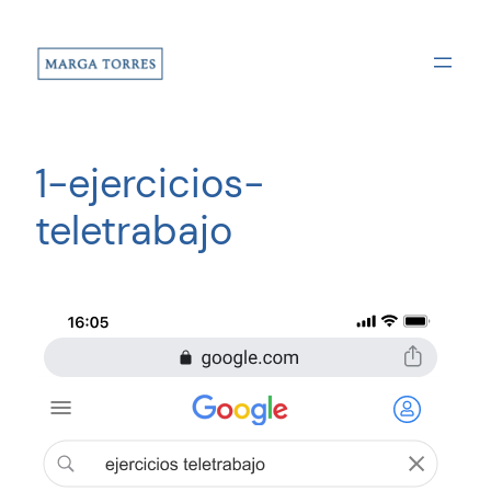
Saltar
al
contenido
1-ejercicios-
teletrabajo