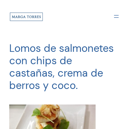
Saltar
al
contenido
Lomos de salmonetes
con chips de
castañas, crema de
berros y coco.