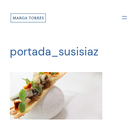
Saltar
al
contenido
portada_susisiaz