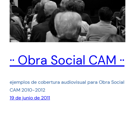
·· Obra Social CAM ··
ejemplos de cobertura audiovisual para Obra Social
CAM 2010-2012
19 de junio de 2011