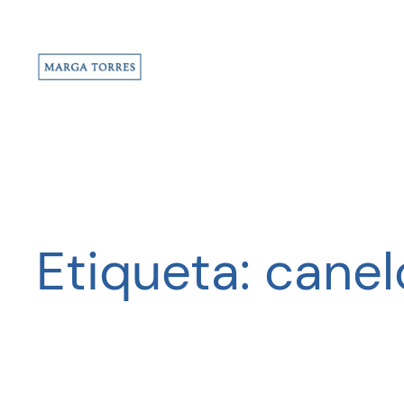
Saltar
al
contenido
Etiqueta:
canel