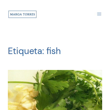
Saltar
al
contenido
Etiqueta:
fish