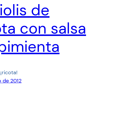
iolis de
ota con salsa
pimienta
 ¡ricota!
o de 2012