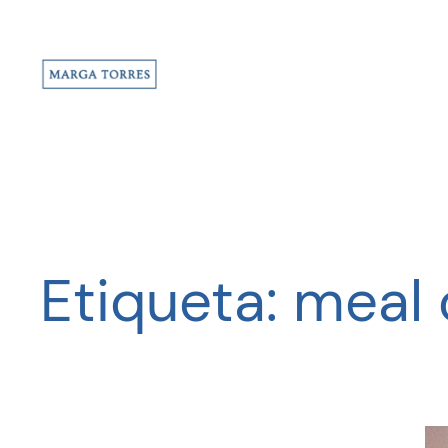
Saltar
al
contenido
Etiqueta:
meal 