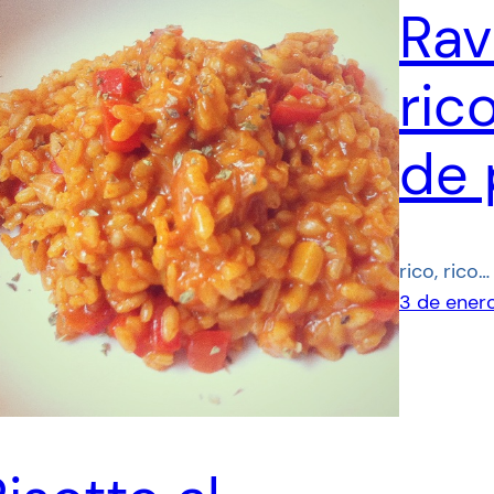
Rav
ric
de 
rico, rico…
3 de ener