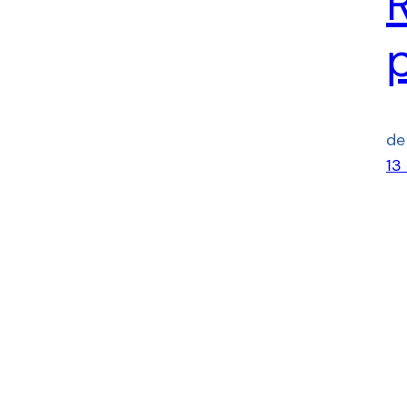
R
de
13